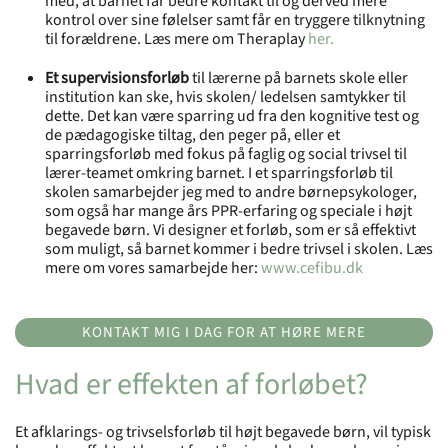
med, at barnet får bedre kontakt til og derved mere
kontrol over sine følelser samt får en tryggere tilknytning
til forældrene. Læs mere om Theraplay
her.
Et supervisionsforløb
til lærerne på barnets skole eller
institution kan ske, hvis skolen/ ledelsen samtykker til
dette. Det kan være sparring ud fra den kognitive test og
de pædagogiske tiltag, den peger på, eller et
sparringsforløb med fokus på faglig og social trivsel til
lærer-teamet omkring barnet. I et sparringsforløb til
skolen samarbejder jeg med to andre børnepsykologer,
som også har mange års PPR-erfaring og speciale i højt
begavede børn. Vi designer et forløb, som er så effektivt
som muligt, så barnet kommer i bedre trivsel i skolen. Læs
mere om vores samarbejde her:
www.cefibu.dk
KONTAKT MIG I DAG FOR AT HØRE MERE
Hvad er effekten af forløbet?
Et afklarings- og trivselsforløb til højt begavede børn, vil typisk