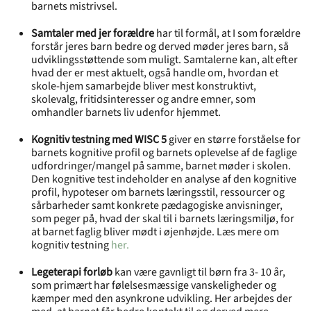
barnets mistrivsel.
Samtaler med jer forældre
har til formål, at I som forældre
forstår jeres barn bedre og derved møder jeres barn, så
udviklingsstøttende som muligt. Samtalerne kan, alt efter
hvad der er mest aktuelt, også handle om, hvordan et
skole-hjem samarbejde bliver mest konstruktivt,
skolevalg, fritidsinteresser og andre emner, som
omhandler barnets liv udenfor hjemmet.
Kognitiv testning med WISC 5
giver en større forståelse for
barnets kognitive profil og barnets oplevelse af de faglige
udfordringer/mangel på samme, barnet møder i skolen.
Den kognitive test indeholder en analyse af den kognitive
profil, hypoteser om barnets læringsstil, ressourcer og
sårbarheder samt konkrete pædagogiske anvisninger,
som peger på, hvad der skal til i barnets læringsmiljø, for
at barnet faglig bliver mødt i øjenhøjde. Læs mere om
kognitiv testning
her.
Legeterapi forløb
kan være gavnligt til børn fra 3- 10 år,
som primært har følelsesmæssige vanskeligheder og
kæmper med den asynkrone udvikling. Her arbejdes der