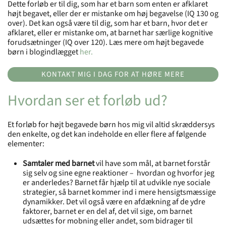
Dette forløb er til dig, som har et barn som enten er afklaret
højt begavet, eller der er mistanke om høj begavelse (IQ 130 og
over). Det kan også være til dig, som har et barn, hvor det er
afklaret, eller er mistanke om, at barnet har særlige kognitive
forudsætninger (IQ over 120). Læs mere om højt begavede
børn i blogindlægget
her.
KONTAKT MIG I DAG FOR AT HØRE MERE
Hvordan ser et forløb ud?
Et forløb for højt begavede børn hos mig vil altid skræddersys
den enkelte, og det kan indeholde en eller flere af følgende
elementer:
Samtaler med barnet
vil have som mål, at barnet forstår
sig selv og sine egne reaktioner – hvordan og hvorfor jeg
er anderledes? Barnet får hjælp til at udvikle nye sociale
strategier, så barnet kommer ind i mere hensigtsmæssige
dynamikker. Det vil også være en afdækning af de ydre
faktorer, barnet er en del af, det vil sige, om barnet
udsættes for mobning eller andet, som bidrager til